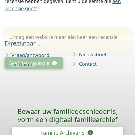
recensie hebben gegeven. Bent u de eerste die
een
recensie geeft
?
U mag een website maar één keer een recensie
Direct naar ...
geven.
Nieuwsbrief
Vraag/antwoord
Geef een recensie
Contact
Disclaimer
Bewaar uw familie­geschiedenis,
vorm een digitaal familiearchief
Familie Archivaris