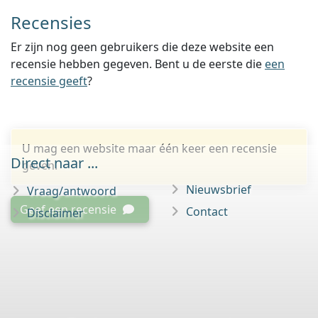
Recensies
Er zijn nog geen gebruikers die deze website een
recensie hebben gegeven. Bent u de eerste die
een
recensie geeft
?
U mag een website maar één keer een recensie
Direct naar ...
geven.
Nieuwsbrief
Vraag/antwoord
Geef een recensie
Contact
Disclaimer