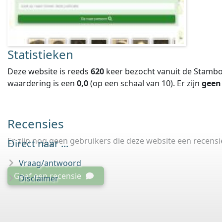
Statistieken
Deze website is reeds
620
keer bezocht vanuit de Stambo
waardering is een
0,0
(op een schaal van
10
).
Er zijn
geen
Recensies
Er zijn nog geen gebruikers die deze website een recens
Direct naar ...
Vraag/antwoord
Geef een recensie
Disclaimer