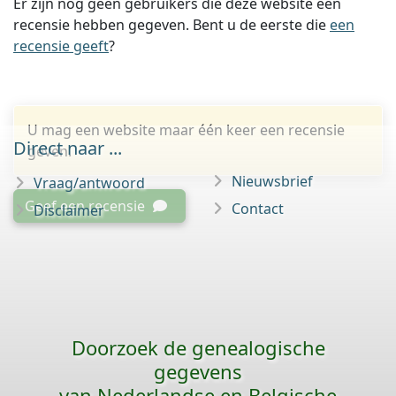
Er zijn nog geen gebruikers die deze website een
recensie hebben gegeven. Bent u de eerste die
een
recensie geeft
?
U mag een website maar één keer een recensie
Direct naar ...
geven.
Nieuwsbrief
Vraag/antwoord
Geef een recensie
Contact
Disclaimer
Doorzoek de genealogische
gegevens
van Nederlandse en Belgische