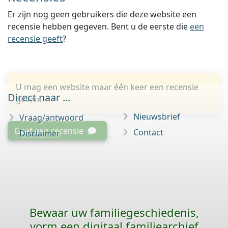
Er zijn nog geen gebruikers die deze website een
recensie hebben gegeven. Bent u de eerste die
een
recensie geeft
?
U mag een website maar één keer een recensie
Direct naar ...
geven.
Nieuwsbrief
Vraag/antwoord
Geef een recensie
Contact
Disclaimer
Bewaar uw familie­geschiedenis,
vorm een digitaal familiearchief