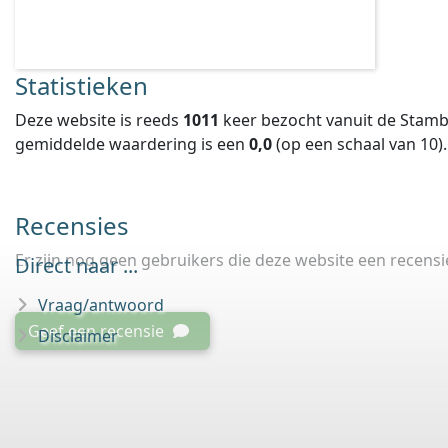
Statistieken
Deze website is reeds
1011
keer bezocht vanuit de Stamb
gemiddelde waardering is een
0,0
(op een schaal van
10
).
Recensies
Er zijn nog geen gebruikers die deze website een recens
Direct naar ...
Vraag/antwoord
Geef een recensie
Disclaimer