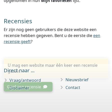
opgenomen in hun
Mijn favorieten
lijst.
Recensies
Er zijn nog geen gebruikers die deze website een
recensie hebben gegeven. Bent u de eerste die
een
recensie geeft
?
U mag een website maar één keer een recensie
Direct naar ...
geven.
Nieuwsbrief
Vraag/antwoord
Geef een recensie
Contact
Disclaimer