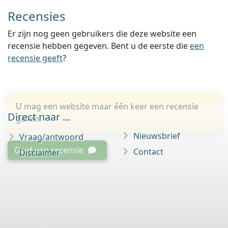
Recensies
Er zijn nog geen gebruikers die deze website een
recensie hebben gegeven. Bent u de eerste die
een
recensie geeft
?
U mag een website maar één keer een recensie
Direct naar ...
geven.
Nieuwsbrief
Vraag/antwoord
Geef een recensie
Contact
Disclaimer