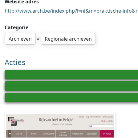
Website adres
http://www.arch.be/index.php?l=nl&m=praktische-info&r=
Categorie
»
Archieven
Regionale archieven
Acties