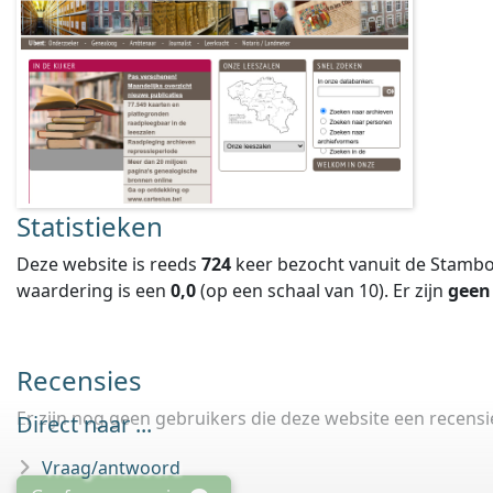
Statistieken
Deze website is reeds
724
keer bezocht vanuit de Stambo
waardering is een
0,0
(op een schaal van
10
).
Er zijn
geen
Recensies
Er zijn nog geen gebruikers die deze website een recens
Direct naar ...
Vraag/antwoord