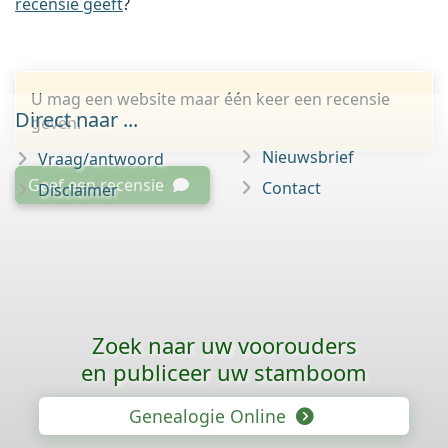
recensie geeft
?
U mag een website maar één keer een recensie
Direct naar ...
geven.
Nieuwsbrief
Vraag/antwoord
Geef een recensie
Contact
Disclaimer
Zoek naar uw voorouders
en publiceer uw stamboom
Genealogie Online