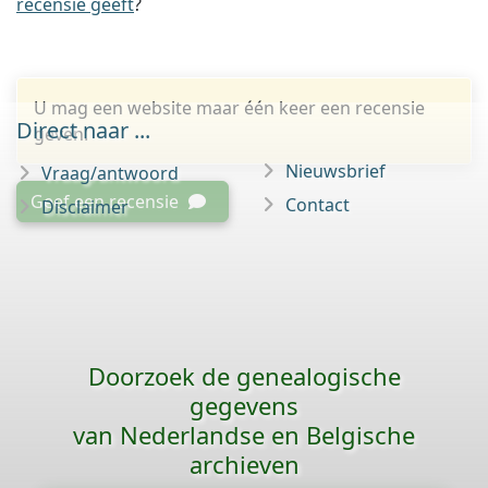
recensie geeft
?
U mag een website maar één keer een recensie
Direct naar ...
geven.
Nieuwsbrief
Vraag/antwoord
Geef een recensie
Contact
Disclaimer
Doorzoek de genealogische
gegevens
van Nederlandse en Belgische
archieven