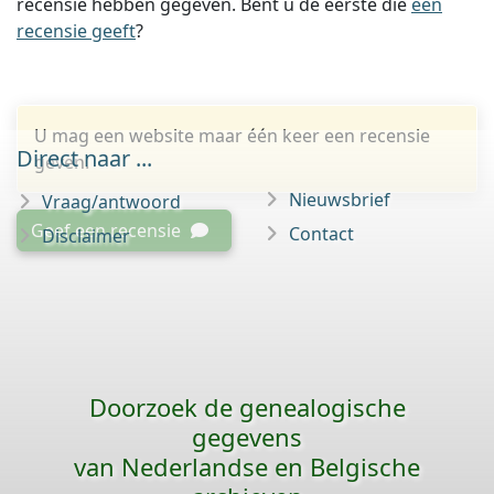
recensie hebben gegeven. Bent u de eerste die
een
recensie geeft
?
U mag een website maar één keer een recensie
Direct naar ...
geven.
Nieuwsbrief
Vraag/antwoord
Geef een recensie
Contact
Disclaimer
Doorzoek de genealogische
gegevens
van Nederlandse en Belgische