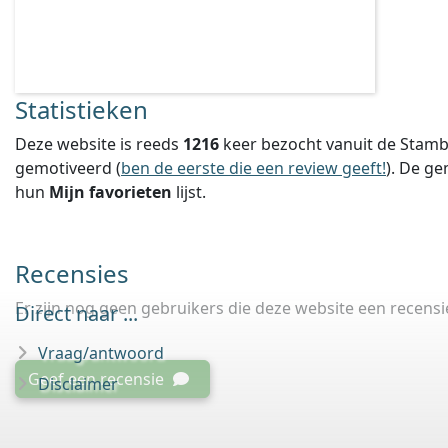
Statistieken
Deze website is reeds
1216
keer bezocht vanuit de Stamb
gemotiveerd (
ben de eerste die een review geeft!
).
De ge
hun
Mijn favorieten
lijst.
Recensies
Er zijn nog geen gebruikers die deze website een recens
Direct naar ...
Vraag/antwoord
Geef een recensie
Disclaimer