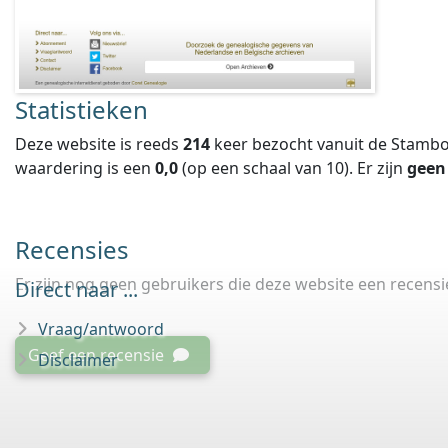
Statistieken
Deze website is reeds
214
keer bezocht vanuit de Stambo
waardering is een
0,0
(op een schaal van
10
).
Er zijn
geen
Recensies
Er zijn nog geen gebruikers die deze website een recens
Direct naar ...
Vraag/antwoord
Geef een recensie
Disclaimer