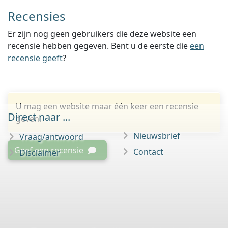
Recensies
Er zijn nog geen gebruikers die deze website een
recensie hebben gegeven. Bent u de eerste die
een
recensie geeft
?
U mag een website maar één keer een recensie
Direct naar ...
geven.
Nieuwsbrief
Vraag/antwoord
Geef een recensie
Contact
Disclaimer