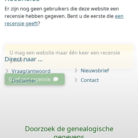
Er zijn nog geen gebruikers die deze website een
recensie hebben gegeven. Bent u de eerste die
een
recensie geeft
?
U mag een website maar één keer een recensie
Direct naar ...
geven.
Nieuwsbrief
Vraag/antwoord
Geef een recensie
Contact
Disclaimer
Doorzoek de genealogische
gegevens