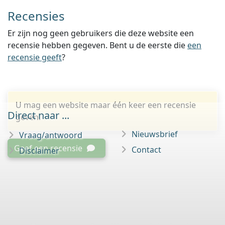
Recensies
Er zijn nog geen gebruikers die deze website een
recensie hebben gegeven. Bent u de eerste die
een
recensie geeft
?
U mag een website maar één keer een recensie
Direct naar ...
geven.
Nieuwsbrief
Vraag/antwoord
Geef een recensie
Contact
Disclaimer