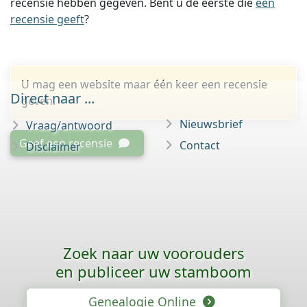
recensie hebben gegeven. Bent u de eerste die
een
recensie geeft
?
U mag een website maar één keer een recensie
Direct naar ...
geven.
Nieuwsbrief
Vraag/antwoord
Geef een recensie
Contact
Disclaimer
Zoek naar uw voorouders
en publiceer uw stamboom
Genealogie Online