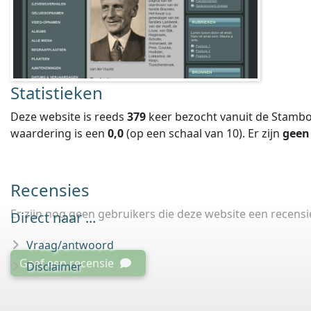
Statistieken
Deze website is reeds
379
keer bezocht vanuit de Stambo
waardering is een
0,0
(op een schaal van
10
).
Er zijn
geen
Recensies
Er zijn nog geen gebruikers die deze website een recens
Direct naar ...
Vraag/antwoord
Geef een recensie
Disclaimer