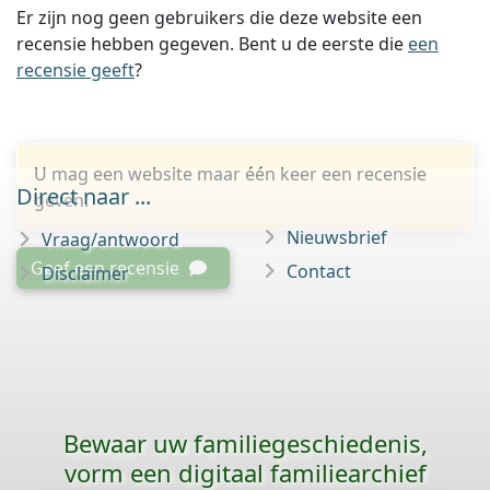
Er zijn nog geen gebruikers die deze website een
recensie hebben gegeven. Bent u de eerste die
een
recensie geeft
?
U mag een website maar één keer een recensie
Direct naar ...
geven.
Nieuwsbrief
Vraag/antwoord
Geef een recensie
Contact
Disclaimer
Bewaar uw familie­geschiedenis,
vorm een digitaal familiearchief