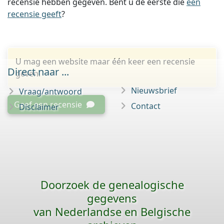
recensie hebben gegeven. Bent u de eerste die
een
recensie geeft
?
U mag een website maar één keer een recensie
Direct naar ...
geven.
Nieuwsbrief
Vraag/antwoord
Geef een recensie
Contact
Disclaimer
Doorzoek de genealogische
gegevens
van Nederlandse en Belgische