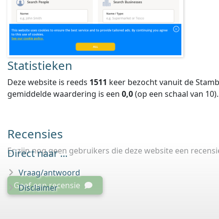
Statistieken
Deze website is reeds
1511
keer bezocht vanuit de Stamb
gemiddelde waardering is een
0,0
(op een schaal van
10
).
Recensies
Er zijn nog geen gebruikers die deze website een recens
Direct naar ...
Vraag/antwoord
Geef een recensie
Disclaimer