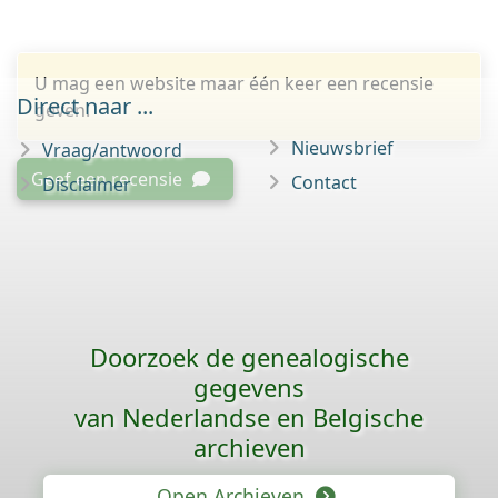
U mag een website maar één keer een recensie
Direct naar ...
geven.
Nieuwsbrief
Vraag/antwoord
Geef een recensie
Contact
Disclaimer
Doorzoek de genealogische
gegevens
van Nederlandse en Belgische
archieven
Open Archieven