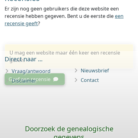
Er zijn nog geen gebruikers die deze website een
recensie hebben gegeven. Bent u de eerste die
een
recensie geeft
?
U mag een website maar één keer een recensie
Direct naar ...
geven.
Nieuwsbrief
Vraag/antwoord
Geef een recensie
Contact
Disclaimer
Doorzoek de genealogische
gegevens