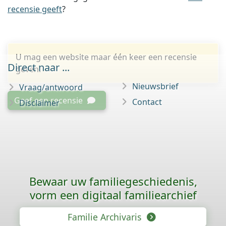
recensie geeft
?
U mag een website maar één keer een recensie
Direct naar ...
geven.
Nieuwsbrief
Vraag/antwoord
Geef een recensie
Contact
Disclaimer
Bewaar uw familie­geschiedenis,
vorm een digitaal familiearchief
Familie Archivaris