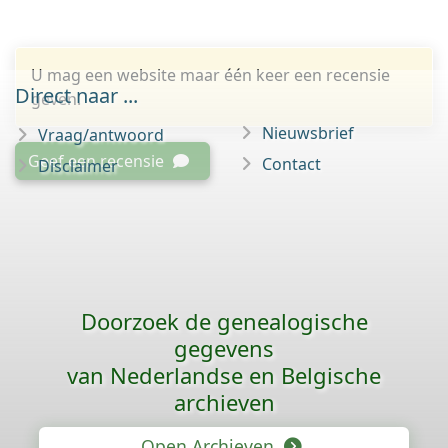
U mag een website maar één keer een recensie
Direct naar ...
geven.
Nieuwsbrief
Vraag/antwoord
Geef een recensie
Contact
Disclaimer
Doorzoek de genealogische
gegevens
van Nederlandse en Belgische
archieven
Open Archieven