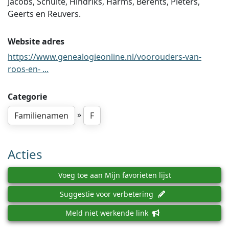
Jacobs, Schulte, Hindriks, Harms, Berents, Pieters,
Geerts en Reuvers.
Website adres
https://www.genealogieonline.nl/voorouders-van-
roos-en- ...
Categorie
»
Familienamen
F
Acties
Voeg toe aan Mijn favorieten lijst
Suggestie voor verbetering
Meld niet werkende link