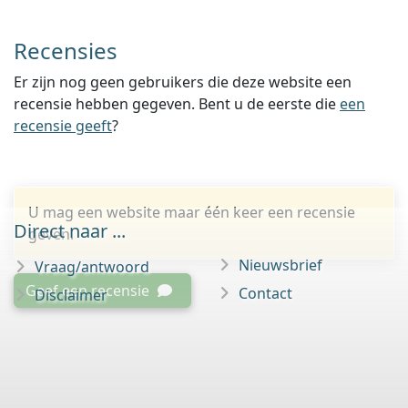
Recensies
Er zijn nog geen gebruikers die deze website een
recensie hebben gegeven. Bent u de eerste die
een
recensie geeft
?
U mag een website maar één keer een recensie
Direct naar ...
geven.
Nieuwsbrief
Vraag/antwoord
Geef een recensie
Contact
Disclaimer