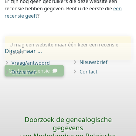
Er zijn nog geen gebruikers die deze website een
recensie hebben gegeven. Bent u de eerste die
een
recensie geeft
?
U mag een website maar één keer een recensie
Direct naar ...
geven.
Nieuwsbrief
Vraag/antwoord
Geef een recensie
Contact
Disclaimer
Doorzoek de genealogische
gegevens
van Nederlandse en Belgische