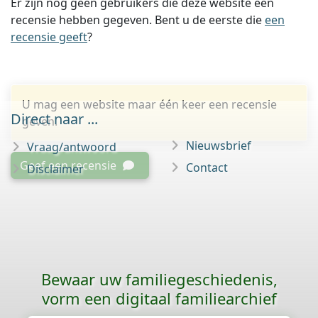
Er zijn nog geen gebruikers die deze website een
recensie hebben gegeven. Bent u de eerste die
een
recensie geeft
?
U mag een website maar één keer een recensie
Direct naar ...
geven.
Nieuwsbrief
Vraag/antwoord
Geef een recensie
Contact
Disclaimer
Bewaar uw familie­geschiedenis,
vorm een digitaal familiearchief