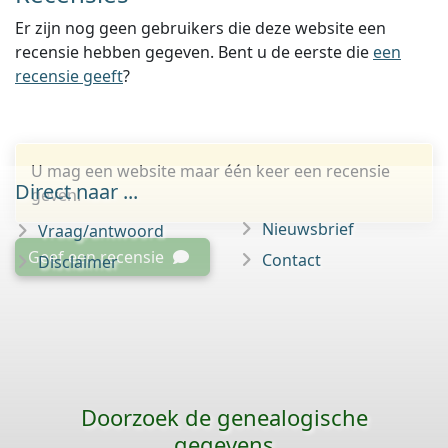
Er zijn nog geen gebruikers die deze website een
recensie hebben gegeven. Bent u de eerste die
een
recensie geeft
?
U mag een website maar één keer een recensie
Direct naar ...
geven.
Nieuwsbrief
Vraag/antwoord
Geef een recensie
Contact
Disclaimer
Doorzoek de genealogische
gegevens