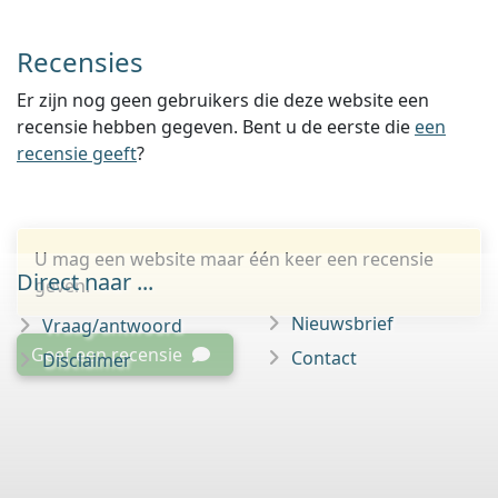
Recensies
Er zijn nog geen gebruikers die deze website een
recensie hebben gegeven. Bent u de eerste die
een
recensie geeft
?
U mag een website maar één keer een recensie
Direct naar ...
geven.
Nieuwsbrief
Vraag/antwoord
Geef een recensie
Contact
Disclaimer