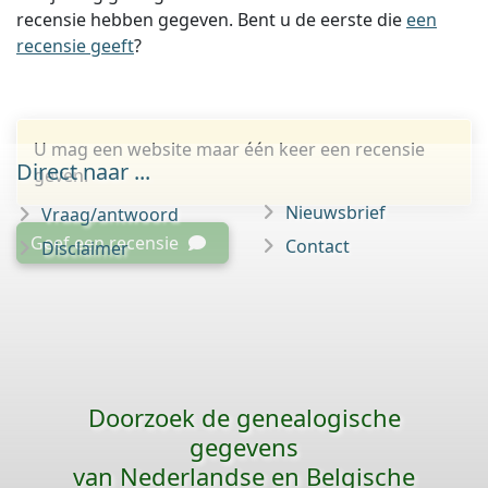
recensie hebben gegeven. Bent u de eerste die
een
recensie geeft
?
U mag een website maar één keer een recensie
Direct naar ...
geven.
Nieuwsbrief
Vraag/antwoord
Geef een recensie
Contact
Disclaimer
Doorzoek de genealogische
gegevens
van Nederlandse en Belgische