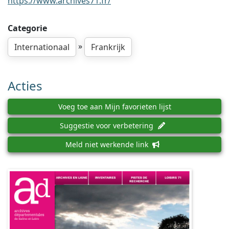
https://www.archives71.fr/
Categorie
»
Internationaal
Frankrijk
Acties
Voeg toe aan Mijn favorieten lijst
Suggestie voor verbetering
Meld niet werkende link