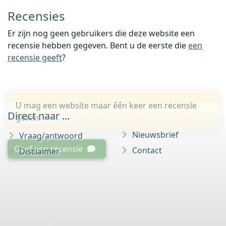
Recensies
Er zijn nog geen gebruikers die deze website een
recensie hebben gegeven. Bent u de eerste die
een
recensie geeft
?
U mag een website maar één keer een recensie
Direct naar ...
geven.
Nieuwsbrief
Vraag/antwoord
Geef een recensie
Contact
Disclaimer