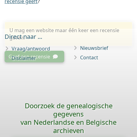
recensie geeft
?
U mag een website maar één keer een recensie
Direct naar ...
geven.
Nieuwsbrief
Vraag/antwoord
Geef een recensie
Contact
Disclaimer
Doorzoek de genealogische
gegevens
van Nederlandse en Belgische
archieven