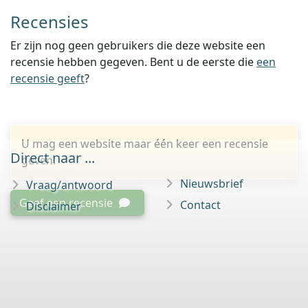
Recensies
Er zijn nog geen gebruikers die deze website een
recensie hebben gegeven. Bent u de eerste die
een
recensie geeft
?
U mag een website maar één keer een recensie
Direct naar ...
geven.
Nieuwsbrief
Vraag/antwoord
Geef een recensie
Contact
Disclaimer