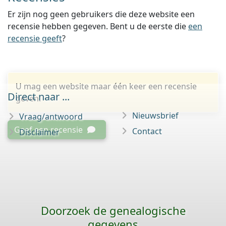
Er zijn nog geen gebruikers die deze website een
recensie hebben gegeven. Bent u de eerste die
een
recensie geeft
?
U mag een website maar één keer een recensie
Direct naar ...
geven.
Nieuwsbrief
Vraag/antwoord
Geef een recensie
Contact
Disclaimer
Doorzoek de genealogische
gegevens