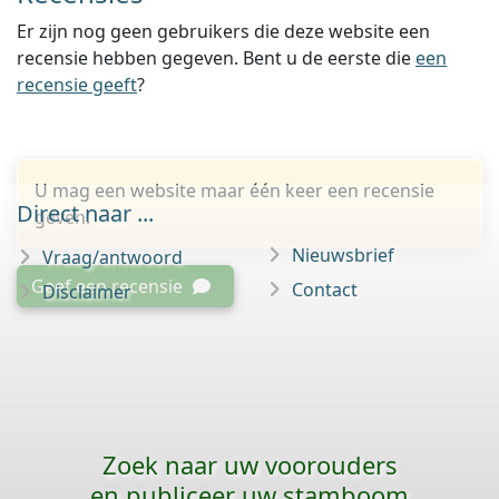
Er zijn nog geen gebruikers die deze website een
recensie hebben gegeven. Bent u de eerste die
een
recensie geeft
?
U mag een website maar één keer een recensie
Direct naar ...
geven.
Nieuwsbrief
Vraag/antwoord
Geef een recensie
Contact
Disclaimer
Zoek naar uw voorouders
en publiceer uw stamboom