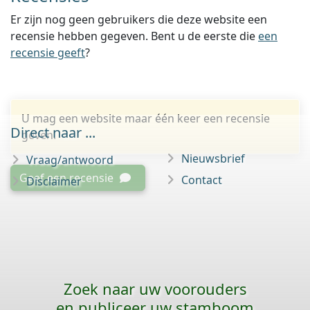
Er zijn nog geen gebruikers die deze website een
recensie hebben gegeven. Bent u de eerste die
een
recensie geeft
?
U mag een website maar één keer een recensie
Direct naar ...
geven.
Nieuwsbrief
Vraag/antwoord
Geef een recensie
Contact
Disclaimer
Zoek naar uw voorouders
en publiceer uw stamboom