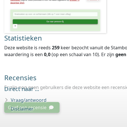
Statistieken
Deze website is reeds
259
keer bezocht vanuit de Stambo
waardering is een
0,0
(op een schaal van
10
).
Er zijn
geen
Recensies
Er zijn nog geen gebruikers die deze website een recens
Direct naar ...
Vraag/antwoord
Geef een recensie
Disclaimer