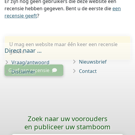
Er zijn nog geen gebruikers die deze website een
recensie hebben gegeven. Bent u de eerste die
een
recensie geeft
?
U mag een website maar één keer een recensie
Direct naar ...
geven.
Nieuwsbrief
Vraag/antwoord
Geef een recensie
Contact
Disclaimer
Zoek naar uw voorouders
en publiceer uw stamboom