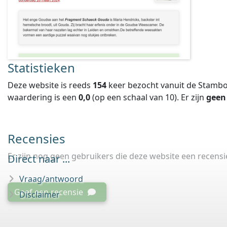
Statistieken
Deze website is reeds
154
keer bezocht vanuit de Stambo
waardering is een
0,0
(op een schaal van
10
).
Er zijn
geen
Recensies
Er zijn nog geen gebruikers die deze website een recens
Direct naar ...
Vraag/antwoord
Geef een recensie
Disclaimer