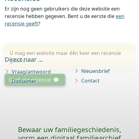
Er zijn nog geen gebruikers die deze website een
recensie hebben gegeven. Bent u de eerste die
een
recensie geeft
?
U mag een website maar één keer een recensie
Direct naar ...
geven.
Nieuwsbrief
Vraag/antwoord
Geef een recensie
Contact
Disclaimer
Bewaar uw familie­geschiedenis,
vorm een digitaal familiearchief