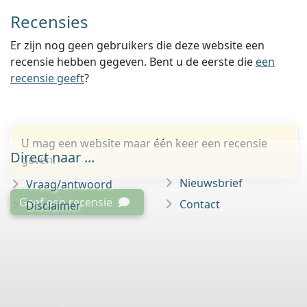
Recensies
Er zijn nog geen gebruikers die deze website een
recensie hebben gegeven. Bent u de eerste die
een
recensie geeft
?
U mag een website maar één keer een recensie
Direct naar ...
geven.
Nieuwsbrief
Vraag/antwoord
Geef een recensie
Contact
Disclaimer