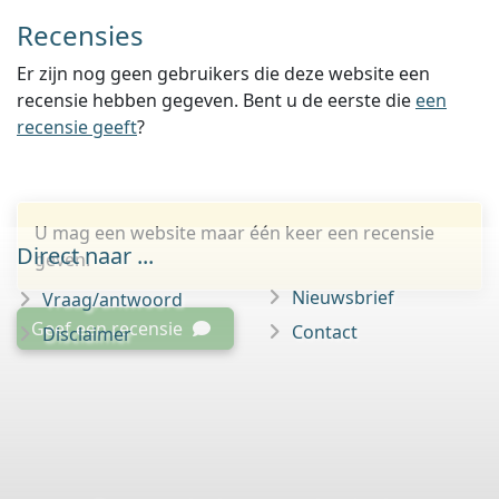
Recensies
Er zijn nog geen gebruikers die deze website een
recensie hebben gegeven. Bent u de eerste die
een
recensie geeft
?
U mag een website maar één keer een recensie
Direct naar ...
geven.
Nieuwsbrief
Vraag/antwoord
Geef een recensie
Contact
Disclaimer