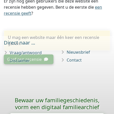
Er zijn nog geen gebruikers die deze website een
recensie hebben gegeven. Bent u de eerste die
een
recensie geeft
?
U mag een website maar één keer een recensie
Direct naar ...
geven.
Nieuwsbrief
Vraag/antwoord
Geef een recensie
Contact
Disclaimer
Bewaar uw familie­geschiedenis,
vorm een digitaal familiearchief