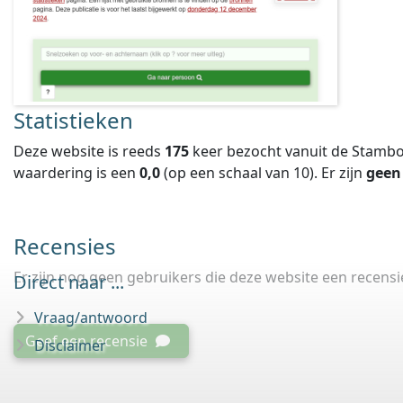
Statistieken
Deze website is reeds
175
keer bezocht vanuit de Stambo
waardering is een
0,0
(op een schaal van
10
).
Er zijn
geen
Recensies
Er zijn nog geen gebruikers die deze website een recens
Direct naar ...
Vraag/antwoord
Geef een recensie
Disclaimer