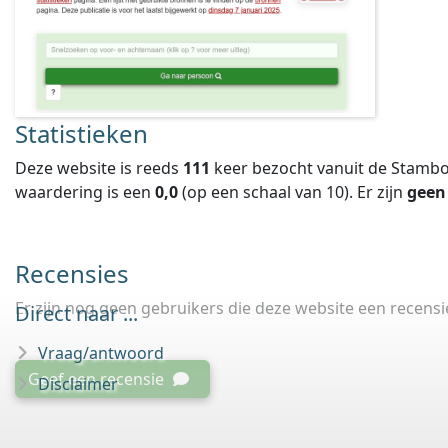
Statistieken
Deze website is reeds
111
keer bezocht vanuit de Stambo
waardering is een
0,0
(op een schaal van
10
).
Er zijn
geen
Recensies
Er zijn nog geen gebruikers die deze website een recens
Direct naar ...
Vraag/antwoord
Geef een recensie
Disclaimer