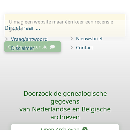
U mag een website maar één keer een recensie
Direct naar ...
geven.
Nieuwsbrief
Vraag/antwoord
Geef een recensie
Contact
Disclaimer
Doorzoek de genealogische
gegevens
van Nederlandse en Belgische
archieven
Open Archieven