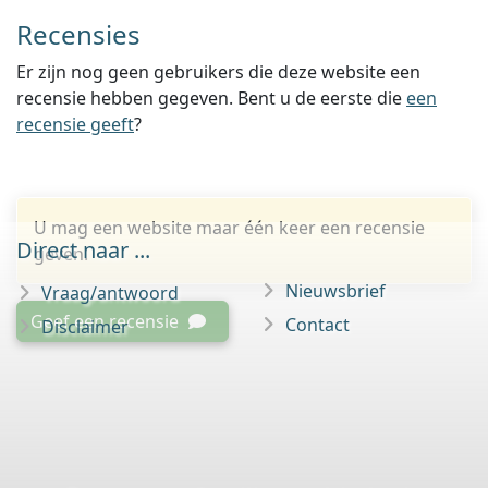
Recensies
Er zijn nog geen gebruikers die deze website een
recensie hebben gegeven. Bent u de eerste die
een
recensie geeft
?
U mag een website maar één keer een recensie
Direct naar ...
geven.
Nieuwsbrief
Vraag/antwoord
Geef een recensie
Contact
Disclaimer